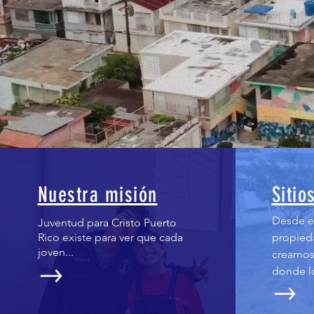
Nuestra misión
Sitio
Desde es
Juventud para Cristo Puerto
Rico existe para ver que cada
propied
joven...
creamos
donde lo