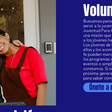
Volun
Buscamos perso
servir a la juve
Juventud Para C
una misión que 
a los jóvenes h
Los jóvenes de 
ellos y los acom
fe pueden marca
los programas 
eventos o simp
constancia. Si s
próxima generac
para saber cóm
Únete a 