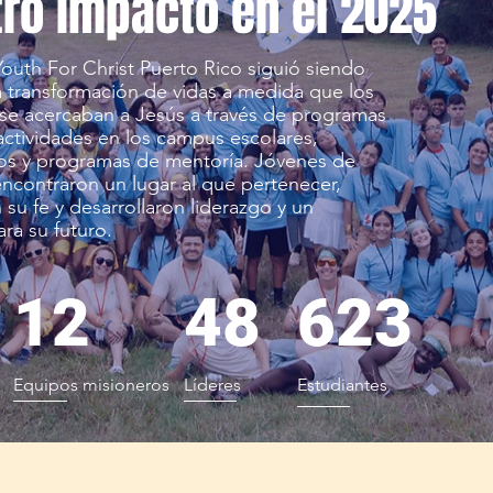
ro impacto en el 2025
Youth For Christ Puerto Rico siguió siendo
a transformación de vidas a medida que los
 se acercaban a Jesús a través de programas
actividades en los campus escolares,
s y programas de mentoría. Jóvenes de
 encontraron un lugar al que pertenecer,
 su fe y desarrollaron liderazgo y un
ra su futuro.
12
48
623
Equipos misioneros
Líderes
Estudiantes