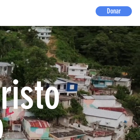
Donar
te
Centro de padres
Donar
More
risto
o