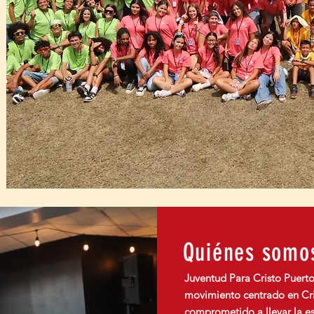
Quiénes somo
Juventud Para Cristo Puerto
movimiento centrado en Cri
comprometido a llevar la e