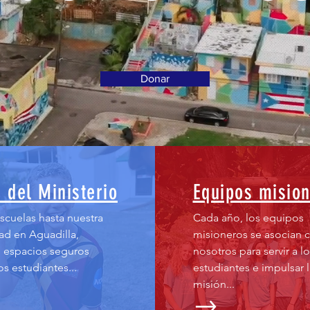
Donar
s del Ministerio
Equipos misio
cuelas hasta nuestra
Cada año, los equipos
ad en Aguadilla,
misioneros se asocian 
 espacios seguros
nosotros para servir a lo
s estudiantes...
estudiantes e impulsar l
misión...