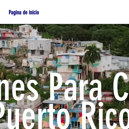
Pagina de inicio
Sobre nosotros
Carreras
Involúcra
nes Para C
Puerto Ric