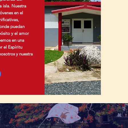
 isla. Nuestra
óvenes en el
ificativas,
donde puedan
pósito y el amor
eemos en una
 el Espíritu
osotros y nuestra