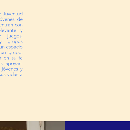
e Juventud
jóvenes de
entran con
levante y
e juegos,
 y grupos
un espacio
 un grupo,
r en su fe
os apoyan.
 jóvenes y
us vidas a