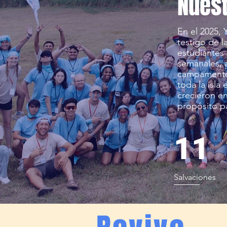
Nuest
En el 2025, 
testigo de l
estudiantes
semanales, 
campamento
toda la isla
crecieron en
propósito pa
11
Salvaciones