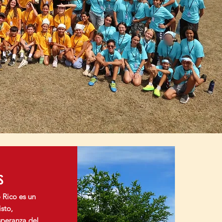
s
 Rico es un
sto,
speranza del