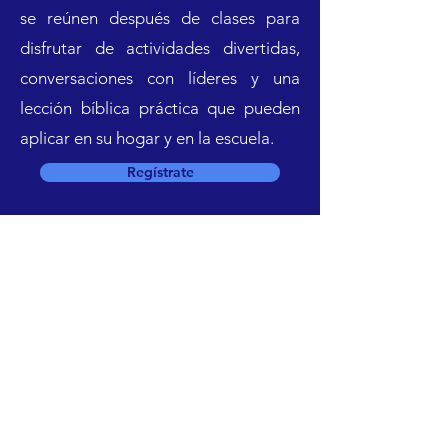
se reúnen después de clases para
disfrutar de actividades divertidas,
conversaciones con líderes y una
lección bíblica práctica que pueden
aplicar en su hogar y en la escuela.
Regístrate
Únete a nuestro grupo de chat
PÓNGASE EN
HOME
CONTACTO CON
NOSOTROS HOY
WHO WE ARE
info@yfcpr.org
WHAT WE DO
787-400-5072
GET INVOLVED
2700 Playuela
MISSION TRIPS
Aguadilla PR 00603